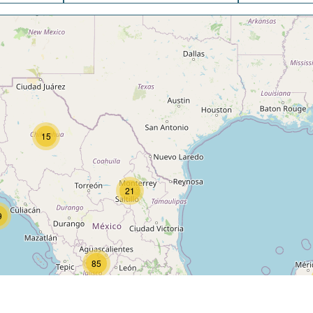
15
21
9
85
227