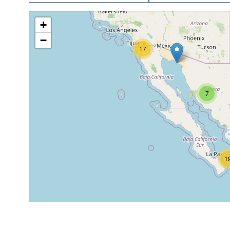
+
−
17
7
1